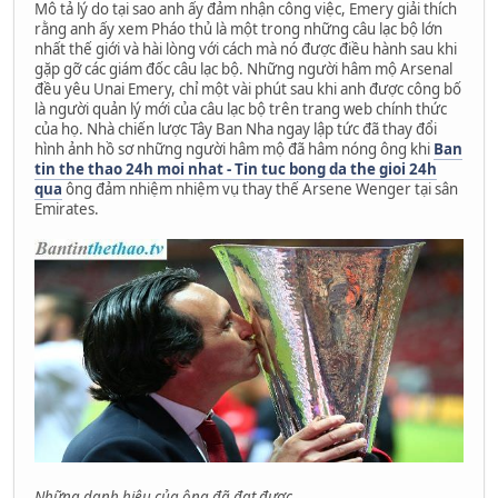
Mô tả lý do tại sao anh ấy đảm nhận công việc, Emery giải thích
rằng anh ấy xem Pháo thủ là một trong những câu lạc bộ lớn
nhất thế giới và hài lòng với cách mà nó được điều hành sau khi
gặp gỡ các giám đốc câu lạc bộ. Những người hâm mộ Arsenal
đều yêu Unai Emery, chỉ một vài phút sau khi anh được công bố
là người quản lý mới của câu lạc bộ trên trang web chính thức
của họ. Nhà chiến lược Tây Ban Nha ngay lập tức đã thay đổi
hình ảnh hồ sơ những người hâm mộ đã hâm nóng ông khi
Ban
tin the thao 24h moi nhat - Tin tuc bong da the gioi 24h
qua
ông đảm nhiệm nhiệm vụ thay thế Arsene Wenger tại sân
Emirates.
Những danh hiệu của ông đã đạt được