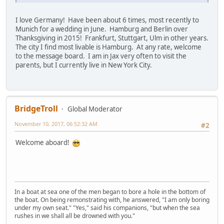
I love Germany! Have been about 6 times, most recently to
Munich for a wedding in June. Hamburg and Berlin over
Thanksgiving in 2015! Frankfurt, Stuttgart, Ulm in other years.
The city I find most livable is Hamburg. At any rate, welcome
to the message board. I am in Jax very often to visit the
parents, but I currently live in New York City.
BridgeTroll
Global Moderator
November 10, 2017, 06:52:32 AM
#2
Welcome aboard!
In a boat at sea one of the men began to bore a hole in the bottom of
the boat. On being remonstrating with, he answered, "I am only boring
under my own seat." "Yes," said his companions, "but when the sea
rushes in we shall all be drowned with you."