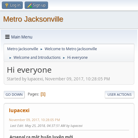
Log in
Sign up
Metro Jacksonville
Main Menu
Metro Jacksonville
Welcome to Metro Jacksonville
►
Welcome and Introductions
Hi everyone
►
►
Hi everyone
Started by lupacexi, November 09, 2017, 10:28:05 PM
Pages
1
GO DOWN
USER ACTIONS
lupacexi
November 09, 2017, 10:28:05 PM
Last Edit
: May 25, 2018, 04:37:51 AM by lupacexi
Arsenal ra mắt huấn luyện mới