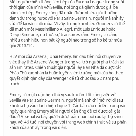
Một người chiến thắng liên tiếp của Europa League trong suốt
thời gian của mình với Sevilla, nơi ông đã giành được giải ba
năm liên tiếp, Emery cũng đã nhận được nhiều giải thưởng
danh dự trong nước với Paris Saint-Germain, người mà anh ấy
vừa để lại vào cuối mùa. Vì vậy, trong khi nhiều Gooners có thể
đã muốn một Massimiliano Allegri, một Luis Enrique hoặc
Diego Simeone, nó thực sự transpires rằng Emery có càng
nhiều danh hiệu hơn bất kỳ người nào trong số họ kể từ mùa
giải 2013/14.
HLV mới của Arsenal, Unai Emery, lần đầu tiên nói chuyện về
việc thay thế Arsene Wenger trong vai trò người phụ trách tại
sân Emirates. Chiến thuật gia người Tây Ban Nha đã được các
Pháo Thủ xác nhận là huấn luyện viên trưởng mới của họ theo
quyết định gần đây của Wenger để từ chức sau 22 năm phụ
trách.
Emery có một cuộc hẹn thú vị sau khi làm tốt công việc với
Sevilla và Paris Saint-Germain, người mà anh chỉ mới rời đi sau
khi đưa họ vào danh hiệu Ligue 1. Các báo cáo nổi lên trong vài
ngày qua rằng Emery sẽ là người đàn ông để có được cái gật
đầu ở Arsenal và bây giờ đã được xác nhận bởi câu lạc bộ sáng
nay, với 46 tuổi nói chuyện với trang web chính thức về sự phấn
khích của anh ấy trong vai diễn.