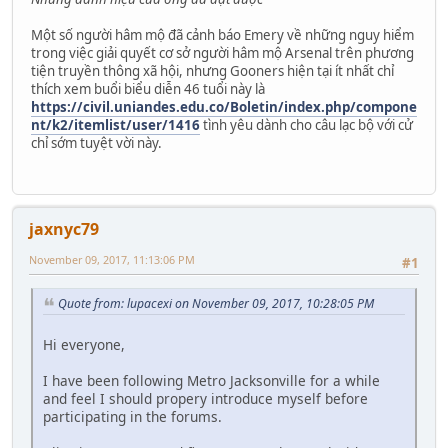
Một số người hâm mộ đã cảnh báo Emery về những nguy hiểm
trong việc giải quyết cơ sở người hâm mộ Arsenal trên phương
tiện truyền thông xã hội, nhưng Gooners hiện tại ít nhất chỉ
thích xem buổi biểu diễn 46 tuổi này là
https://civil.uniandes.edu.co/Boletin/index.php/compone
nt/k2/itemlist/user/1416
tình yêu dành cho câu lạc bộ với cử
chỉ sớm tuyệt vời này.
jaxnyc79
November 09, 2017, 11:13:06 PM
#1
Quote from: lupacexi on November 09, 2017, 10:28:05 PM
Hi everyone,
I have been following Metro Jacksonville for a while
and feel I should propery introduce myself before
participating in the forums.